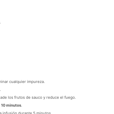
s
minar cualquier impureza.
.
ade los frutos de sauco y reduce el fuego.
s
10 minutos
.
la infusión durante 5 minutos.