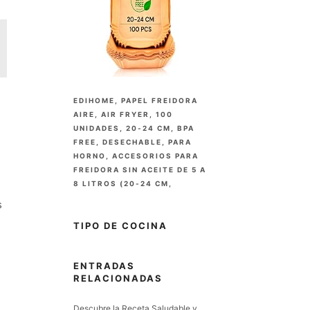
EDIHOME, PAPEL FREIDORA
AIRE, AIR FRYER, 100
UNIDADES, 20-24 CM, BPA
FREE, DESECHABLE, PARA
HORNO, ACCESORIOS PARA
FREIDORA SIN ACEITE DE 5 A
8 LITROS (20-24 CM,
CUADRADO)
s
(
4658675
)
8,99 €
(a partir
TIPO DE COCINA
de agosto 7, 2026 15:05 GMT +02:00 -
Más información
)
ENTRADAS
RELACIONADAS
Descubre la Receta Saludable y