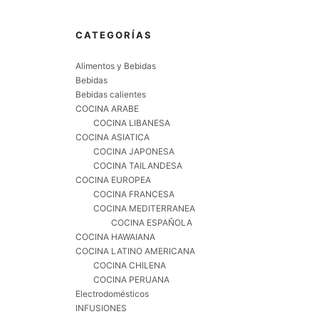
CATEGORÍAS
TEFAL DUETTO - CACEROLA
Alimentos y Bebidas
24 CM, ACERO INOXIDABLE |
Bebidas
CACEROLA 24 CM,
Bebidas calientes
REVESTIMIENTO
COCINA ARABE
ANTIADHERENTE, APTO
COCINA LIBANESA
INDUCCIÓN, THERMO-SPOT,
COCINA ASIATICA
MANGO ROBUSTO
COCINA JAPONESA
COCINA TAILANDESA
(
4651829
)
31,99 €
(a partir
COCINA EUROPEA
de agosto 7, 2026 15:05 GMT +02:00 -
COCINA FRANCESA
Más información
)
COCINA MEDITERRANEA
COCINA ESPAÑOLA
COCINA HAWAIANA
COCINA LATINO AMERICANA
COCINA CHILENA
COCINA PERUANA
Electrodomésticos
INFUSIONES