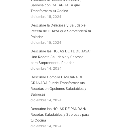
Sabrosa con CALAGUALA que
Transformará tu Cocina
diciembre 15, 2024
Descubre la Deliciosa y Saludable
Receta de CHAYA que Sorprenderá tu
Paladar
TRAMONTINA - SARTÉN
diciembre 15, 2024
GRANO, DE ACERO
Descubre las HOJAS DE TÉ DE JAVA:
INOXIDABLE Y TERMINACIÓN
Una Receta Saludable y Sabrosa
BRILLANTE, CON CUERPO
para Sorprender tu Paladar
TRIPLE Y MANGO, 26 CM Y
diciembre 14, 2024
2,2 L
Descubre Cómo la CÁSCARA DE
(
4653756
)
49,99 €
(a partir
GRANADA Puede Transformar tus
de agosto 7, 2026 15:05 GMT +02:00 -
Recetas en Opciones Saludables y
Más información
)
Sabrosas
diciembre 14, 2024
Descubre las HOJAS DE PANDAN:
Recetas Saludables y Sabrosas para
tu Cocina
diciembre 14, 2024