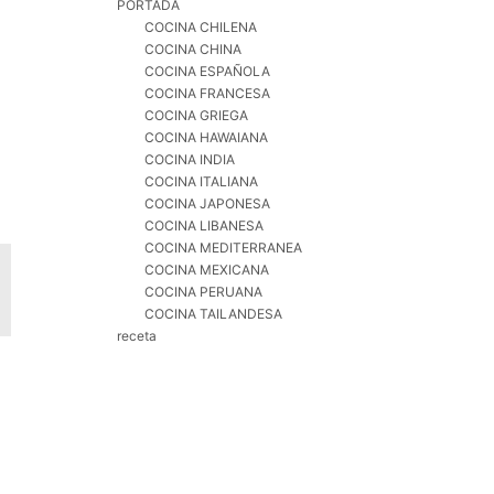
PORTADA
COCINA CHILENA
COCINA CHINA
d
COCINA ESPAÑOLA
YASHE JUEGO DE OLLAS Y
COCINA FRANCESA
SARTENES 15 PIEZAS,
COCINA GRIEGA
REVESTIMIENTO
COCINA HAWAIANA
ANTIADHERENTE GRANITO,
COCINA INDIA
MANGOS DESMONTABLES,
COCINA ITALIANA
APILABLE, FÁCIL DE
COCINA JAPONESA
LIMPIAR, COMPATIBLE CON
COCINA LIBANESA
INDUCCIÓN, GAS Y
COCINA MEDITERRANEA
VITROCERÁMICA, BLANCO |
COCINA MEXICANA
ALUMINIO ANTIADHERENTE
COCINA PERUANA
CON DOS MANGOS
COCINA TAILANDESA
EXTRAÍBLES; APTA PARA
receta
HORNO Y APILABLE PARA
AHORRAR ESPACIO
(
455152
)
61,36 €
(a partir de
agosto 7, 2026 15:05 GMT +02:00 -
Más
información
)