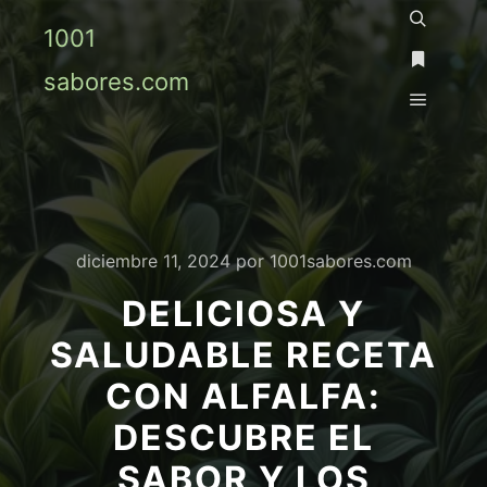
1001
Buscar
sabores.com
Más info
Menú pr
diciembre 11, 2024
por
1001sabores.com
DELICIOSA Y
SALUDABLE RECETA
CON ALFALFA:
DESCUBRE EL
SABOR Y LOS