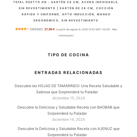
TEFAL DUETTO ON - SARTÉN 28 CM, ACERO INOXIDABLE,
SIN REVESTIMIENTO | SARTÉN DE 28 CM, COCCIÓN
RÁPIDA Y UNIFORME, APTO INDUCCIÓN, MANGO
ERGONÓMICO, SIN REVESTIMIENTO
(
395560
)
27,99 €
(a partir de agosto 6, 2026 14:52 GMT +02:00 -
Más
información
)
TIPO DE COCINA
ENTRADAS RELACIONADAS
Descubre las HOJAS DE TAMARINDO: Una Receta Saludable y
Sabrosa que Sorprenderá tu Paladar
diciembre 15, 2024
Descubre la Deliciosa y Saludable Receta con BAOBAB que
MAGEFESA K2 GRANSASSO JUEGO DE SARTÉNES, GRIS
Sorprenderá tu Paladar
MOTEADO, 18/20/24 CM
diciembre 14, 2024
(
4054067
)
24,99 €
(a partir de agosto 6, 2026 14:52 GMT +02:00 -
Más
Descubre la Deliciosa y Saludable Receta con AJENUZ que
información
)
Sorprenderá tu Paladar