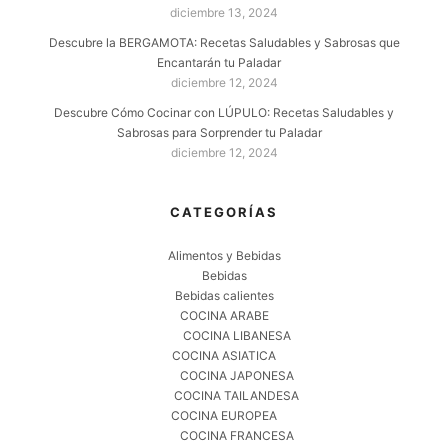
diciembre 13, 2024
Descubre la BERGAMOTA: Recetas Saludables y Sabrosas que
Encantarán tu Paladar
diciembre 12, 2024
Descubre Cómo Cocinar con LÚPULO: Recetas Saludables y
Sabrosas para Sorprender tu Paladar
diciembre 12, 2024
CATEGORÍAS
MONIX PRESTO | OLLA A PRESIÓN 7 LITROS, ACERO
INOXIDABLE 18/10 | APTA PARA TODO TIPO DE COCINAS
INCLUIDA INDUCCIÓN
Alimentos y Bebidas
Bebidas
(
4652805
)
41,77 €
(a partir de agosto 6, 2026 14:52 GMT +02:00 -
Más
Bebidas calientes
información
)
COCINA ARABE
COCINA LIBANESA
COCINA ASIATICA
COCINA JAPONESA
COCINA TAILANDESA
COCINA EUROPEA
COCINA FRANCESA