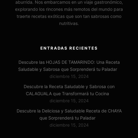
aburrida. Nos embarcamos en un viaje gastronómico,
información
)
explorando los rincones más remotos del mundo para
traerte recetas exóticas que son tan sabrosas como
nutritivas.
ENTRADAS RECIENTES
Descubre las HOJAS DE TAMARINDO: Una Receta
Saludable y Sabrosa que Sorprenderá tu Paladar
diciembre 15, 2024
IBILI SARTÉN-PARRILLA PARA BARBACOA - ACERO
INOXIDABLE 18/10-28 CM
Descubre la Receta Saludable y Sabrosa con
(
48510
)
15,95 €
CALAGUALA que Transformará tu Cocina
(a partir de agosto 6, 2026 14:52 GMT +02:00 -
Más
información
)
diciembre 15, 2024
Descubre la Deliciosa y Saludable Receta de CHAYA
que Sorprenderá tu Paladar
diciembre 15, 2024