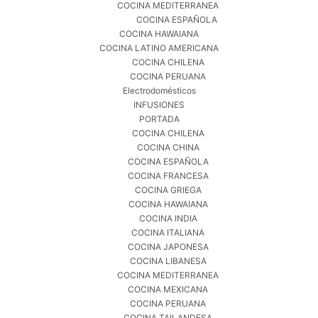
COCINA MEDITERRANEA
COCINA ESPAÑOLA
COCINA HAWAIANA
COCINA LATINO AMERICANA
COCINA CHILENA
WECOOK CAZO ACERO INOX 18/10, Ø 16 CM, 1,5 L,
COCINA PERUANA
INDUCCIÓN, BASE TRICAPA | FONDO TERMODIFUSOR DE
Electrodomésticos
4,3 MM, PICO VERTEDOR Y ESCALA MEDIDORA, APTO
INFUSIONES
HORNO HASTA 200 °C, LAVAVAJILLAS, LIBRE DE
PORTADA
PTFE/PFOA/PFAS
COCINA CHILENA
(
4652109
)
17,29 €
(a partir de agosto 6, 2026 14:52 GMT +02:00 -
Más
COCINA CHINA
información
)
COCINA ESPAÑOLA
COCINA FRANCESA
COCINA GRIEGA
COCINA HAWAIANA
COCINA INDIA
COCINA ITALIANA
COCINA JAPONESA
COCINA LIBANESA
COCINA MEDITERRANEA
COCINA MEXICANA
COCINA PERUANA
COCINA TAILANDESA